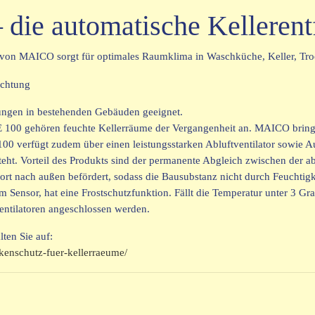
ie automatische Kellerent
von MAICO sorgt für optimales Raumklima in Waschküche, Keller, Tro
tungen in bestehenden Gebäuden geeignet.
00 gehören feuchte Kellerräume der Vergangenheit an. MAICO bringt als
00 verfügt zudem über einen leistungsstarken Abluftventilator sowie A
eht. Vorteil des Produkts sind der permanente Abgleich zwischen der a
ofort nach außen befördert, sodass die Bausubstanz nicht durch Feuchti
m Sensor, hat eine Frostschutzfunktion. Fällt die Temperatur unter 3 Gr
entilatoren angeschlossen werden.
en Sie auf:
kenschutz-fuer-kellerraeume/