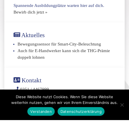
Spannende Ausbildungplätze warten hier auf dich.
Bewirb dich jetzt »
Aktuelles
Bewegungssensor für Smart-City-Beleuchtung
Auch für E-Handwerker kann sich die THG-Prämie
doppelt lohnen
Kontakt
0351 / 4467999
info@lichtmaenner.de
Diese Website nutzt Cookies. Wenn Sie diese Website
weiterhin nutzen, gehen wir von Ihrem Einverständnis aus.
Kontakt
Verstanden
Datenschutzerklärung
Datenschutz
|
Impressum