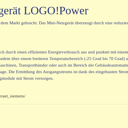
zgerät LOGO!Power
em Markt gebracht. Das Mini-Netzgerät überzeugt durch eine reduzierte
h durch einen effizienten Energieverbrauch aus und punktet mit eine
zudem über einem breiteren Temperaturbereich (-25 Grad bis 70 Grad) u
chinen, Transportbänder oder auch im Bereich der Gebäudeautomatisie
tage. Die Ermittlung des Ausgangsstroms ist dank des eingebauten Str
gmodule mit Strom versorgen.
eraet_siemens/